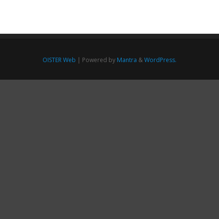
OISTER Web
| Powered by
Mantra
&
WordPress.