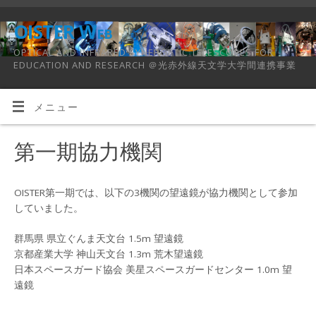
OISTER Web
OPTICAL AND INFRARED SYNERGETIC TELESCOPES FOR
EDUCATION AND RESEARCH ＠光赤外線天文学大学間連携事業
メニュー
第一期協力機関
OISTER第一期では、以下の3機関の望遠鏡が協力機関として参加
していました。
群馬県 県立ぐんま天文台 1.5m 望遠鏡
京都産業大学 神山天文台 1.3m 荒木望遠鏡
日本スペースガード協会 美星スペースガードセンター 1.0m 望
遠鏡