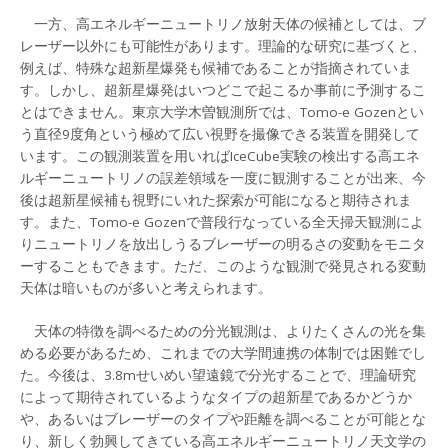
一方、高エネルギーニュートリノ放射天体の候補としては、ブ
レーザー以外にも可能性があります。理論的な研究に基づくと、
例えば、特殊な超新星爆発も候補であることが指摘されていま
す。しかし、超新星爆発はいつどこで起こるか事前に予測するこ
とはできません。東京大学木曽観測所では、Tomo-e Gozenとい
う直径9度角という極めて広い視野を撮像できる装置を開発して
います。この観測装置を用いればIceCube実験の検出する高エネ
ルギーニュートリノの誤差領域を一度に観測することが出来、今
後は超新星候補も視野にいれた探索が可能になると期待されま
す。また、Tomo-e Gozenで普段行なっている全天掃天観測によ
りニュートリノを放出しうるブレーザーの明るさの変動をモニタ
ーすることもできます。ただ、このような観測で発見される変動
天体は暗いものが多いと考えられます。
天体の特徴を調べるための分光観測は、よりたくさんの光を集
める必要があるため、これまでの大学間連携の体制では困難でし
た。今後は、3.8mせいめい望遠鏡で分光することで、理論研究
によって期待されているようなタイプの超新星であるかどうか
や、あるいはブレーザーのタイプや距離を調べることが可能とな
り、新しく勃興してきている高エネルギーニュートリノ天文学の