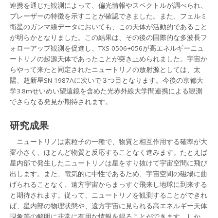
連携を通じた観測によって、偏光情報やスペクトルが調べられ、
ブレーザーの特徴を示すことが確認できました。また、フェルミ
衛星のガンマ線データにおいても、この天体が活動的であること
が明らかとなりました。この結果は、その後の国際的な多波長フ
ォローアップ観測を促進し、TXS 0506+056が高エネルギーニュ
ートリノの起源天体であったことが突き止められました。宇宙か
らやって来たと同定されたニュートリノの放射源としては、太
陽、超新星SN 1987Aに次いで３つ目となります。今後の京都大
学3.8mせいめい望遠鏡を含めた光赤外線大学間連携による観測
でさらなる発見が期待されます。
研究成果
ニュートリノは素粒子の一種で、物質と相互作用する確率が大
変小さく、ほとんど物質と反応することなく進みます。たとえば
星内部で発生したニュートリノは星をすり抜けて宇宙空間に飛び
出します。また、電気的に中性であるため、宇宙空間の磁場に曲
げられることなく、遠方宇宙からまっすぐ飛来し地球に到来する
と期待されます。従って、ニュートリノを観測することができれ
ば、星内部の物理状態や、遠方宇宙に見られる高エネルギー天体
現象等の解明に非常に有用な情報を得ることができます。しか