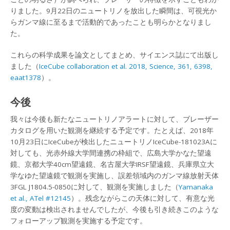
りました。9月22日のニュートリノを放出した瞬間は、可視光か
らガンマ線に至るまで活動的であったことも明らかとなりまし
た。
これらの科学成果を論文としてまとめ、サイエンス誌にて出版し
ました（
IceCube collaboration et al. 2018, Science, 361, 6398,
eaat1378
）。
今後
我々は今後も新たなニュートリノアラートに対して、ブレーザー
カタログを用いた観測を継続する予定です。たとえば、2018年
10月23日にIceCubeが検出したニュートリノIceCube-181023Aに
対しても、光赤外線大学間連携の枠組で、広島大学かなた望遠
鏡、京都大学40cm望遠鏡、名古屋大学IRSF望遠鏡、兵庫県立大
学なゆた望遠鏡で観測を実施し、誤差領域内のガンマ線放射天体
3FGL J1804.5-0850に対して、観測を実施しました（
Yamanaka
et al., ATel #12145
）。残念ながらこの天体に対して、有意な光
度の変動は検出されませんでしたが、今後も引き続きこのような
フォローアップ観測を実施する予定です。