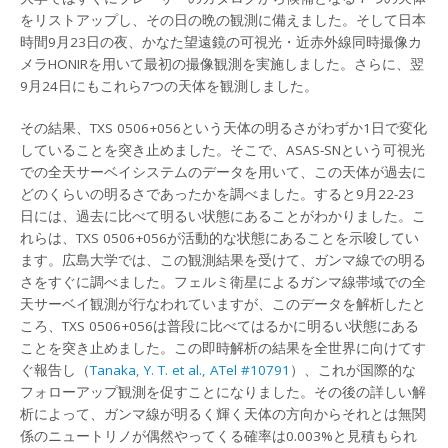
をリストアップし、その日の晩の観測に備えました。そして日本
時間9月23日の夜、かなた望遠鏡の可視光・近赤外線同時撮像カ
メラHONIRを用いて最初の撮像観測を実施しました。さらに、翌
9月24日にもこれら7つの天体を観測しました。
その結果、TXS 0506+056という天体の明るさがわずか1日で変化
していることを突き止めました。そこで、ASAS-SNという可視光
での全天サーベイシステムのデータを用いて、この天体が過去に
どのくらいの明るさであったかを調べました。すると9月22-23
日には、過去に比べて明るい状態にあることがわかりました。こ
れらは、TXS 0506+056が活動的な状態にあることを示唆してい
ます。広島大学では、この観測結果を受けて、ガンマ線での明る
さをすぐに調べました。フェルミ衛星によるガンマ線帯域での全
天サーベイ観測が行なわれていますが、このデータを解析したと
ころ、TXS 0506+056は普段に比べてはるかに明るい状態にある
ことを突き止めました。この即時解析の結果を全世界に向けてす
ぐ報告し（
Tanaka, Y. T. et al., ATel #10791
）、これが国際的な
フォローアップ観測を促すことになりました。その後の詳しい解
析によって、ガンマ線が明るく輝く天体の方向からそれとは無関
係のニュートリノが偶然やってくる確率は0.003%と見積もられ