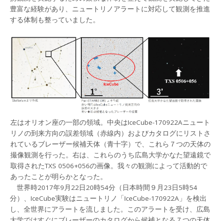
豊富な経験があり、ニュートリノアラートに対応して観測を推進
する体制も整っていました。
左はオリオン座の一部の領域。中央はIceCube-170922Aニュート
リノの到来方向の誤差領域（赤線内）およびカタログにリストさ
れているブレーザー候補天体（青十字）で、これら７つの天体の
撮像観測を行った。右は、これらのうち広島大学かなた望遠鏡で
取得されたTXS 0506+056の画像。我々の観測によって活動的で
あったことが明らかとなった。
世界時2017年9月22日20時54分（日本時間９月23日5時54
分）、IceCube実験はニュートリノ「IceCube-170922A」を検出
し、全世界にアラートを流しました。このアラートを受け、広島
大学ではすぐにブレーザーのカタログから候補となる７つの天体