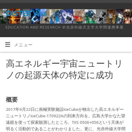
OISTER Web
OPTICAL AND INFRARED SYNERGETIC TELESCOPES FOR
EDUCATION AND RESEARCH ＠光赤外線天文学大学間連携事業
メニュー
高エネルギー宇宙ニュートリ
ノの起源天体の特定に成功
概要
2017年9月22日に南極実験施設IceCubeが検出した高エネルギー
ニュートリノIceCube-170922Aの到来方向を、広島大学かなた望
遠鏡を使って探索観測したところ、TXS 0506+056という天体が
明るく活動的であることがわかりました。更に、光赤外線大学間