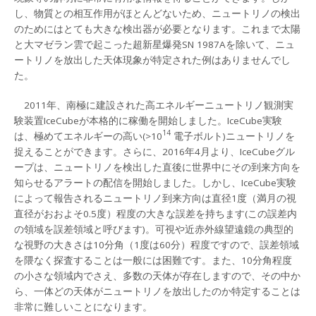
し、物質との相互作用がほとんどないため、ニュートリノの検出
のためにはとても大きな検出器が必要となります。これまで太陽
と大マゼラン雲で起こった超新星爆発SN 1987Aを除いて、ニュ
ートリノを放出した天体現象が特定された例はありませんでし
た。
2011年、南極に建設された高エネルギーニュートリノ観測実
験装置IceCubeが本格的に稼働を開始しました。IceCube実験
14
は、極めてエネルギーの高い(>10
電子ボルト)ニュートリノを
捉えることができます。さらに、2016年4月より、IceCubeグル
ープは、ニュートリノを検出した直後に世界中にその到来方向を
知らせるアラートの配信を開始しました。しかし、IceCube実験
によって報告されるニュートリノ到来方向は直径1度（満月の視
直径がおおよそ0.5度）程度の大きな誤差を持ちます(この誤差内
の領域を誤差領域と呼びます)。可視や近赤外線望遠鏡の典型的
な視野の大きさは10分角（1度は60分）程度ですので、誤差領域
を隈なく探査することは一般には困難です。また、10分角程度
の小さな領域内でさえ、多数の天体が存在しますので、その中か
ら、一体どの天体がニュートリノを放出したのか特定することは
非常に難しいことになります。