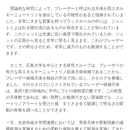
理論的な研究によって、ブレーザーと呼ばれる天体が高エネル
ギーニュートリノを放出している可能性があると指摘されていま
した。非常に大きな質量を持つブラックホールの中には、ジェッ
トとよばれる噴出流のあるものが存在することが知られていま
す。このジェットは光速に近い速度で噴出されているため、ジェ
ットの正面から見ると非常に明るく見えます。これがブレーザー
です。その明るさのため、非常に遠方のものも観測することがで
きます。
そこで、広島大学を中心とする研究グループは、ブレーザーが
有力な高エネルギーニュートリノ起源天体候補であることから、
プレーザー候補天体を独自の手法で洗い出し、カタログを整備し
ました。そのカタログにリストされているブレーザー候補天体
は、直径1度の領域内に平均して5-10個程度の数です。この程度
の天体数であれば、狭い視野しか観測できない望遠鏡でも、ニュ
ートリノアラートを受けた後、すぐさま全て観測して明るさの変
動の有無を調べることができます。
一方、光赤外線大学間連携においては、突発天体や変動現象の連
携観測を実施するための柔軟な体制を整えて観測を実施してきた