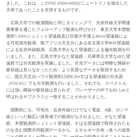
ました。これは、このTXS 0506+056がニュートリノを放出した
天体であったことを支持するものです。
広島大学での観測開始と同じタイミングで、光赤外線大学間連
携事業を通じたフォローアップ観測も呼びかけ、東京大学木曽観
測所1.05mシュミット望遠鏡及び京都大学屋上40cm望遠鏡によ
る可視測光観測、南アフリカ天文台にある名古屋大学IRSF望遠鏡
による近赤外線観測、広島大学かなた望遠鏡による偏光観測を行
いました。また、広島大学かなた望遠鏡・兵庫県立大学なゆた望
遠鏡では分光観測を実施しました。分光データには明瞭な輝線や
吸収線は見らなかったため，より良質なデータを取得するため
に、国立天文台ハワイ観測所口径8.2mすばる望遠鏡の分光器
（FOCAS）でも分光観測を行いました。それでも、スペクトル
には強い輝線や吸収線は見られず、ブレーザーの中でもBL Lacと
呼ばれるサブクラスと一致することがわかりました。
国際的にも、可視光・近赤外線だけでなく電波、X線、ガンマ
線といった幅広い波長域での観測がなされました。かなた望遠
鏡、木曽観測所シュミット望遠鏡、すばる望遠鏡で取得されたも
のを含む国際共同観測データから、エネルギー分布（各々の波長
ごとの明るさ）が調べられ、ブレーザーの特徴を示すこともわか