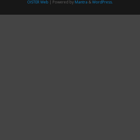
OISTER Web
| Powered by
Mantra
&
WordPress.