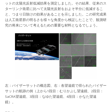
ットの太陽光反射低減効果を測定しました。その結果、従来のス
ターリンク衛星に比べて太陽光反射をおよそ半分に低減するこ
と、つまり日除けの効果があることを示しました。この研究成果
は人工衛星群の明るさを様々な角度から検証したことで、観測研
究の将来について考えるための重要な材料となるでしょう。
左：バイザーサットの概念図、右：各望遠鏡で得られたバイザー
サットの航跡の例（上から1段目：むりかぶし望遠鏡、2段目：
SaCRA望遠鏡、3段目：なゆた望遠鏡、4段目：かなた望遠
鏡）。