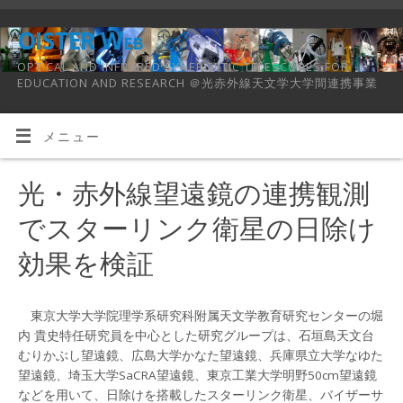
OISTER Web
OPTICAL AND INFRARED SYNERGETIC TELESCOPES FOR
EDUCATION AND RESEARCH ＠光赤外線天文学大学間連携事業
メニュー
光・赤外線望遠鏡の連携観測
でスターリンク衛星の日除け
効果を検証
東京大学大学院理学系研究科附属天文学教育研究センターの堀
内 貴史特任研究員を中心とした研究グループは、石垣島天文台
むりかぶし望遠鏡、広島大学かなた望遠鏡、兵庫県立大学なゆた
望遠鏡、埼玉大学SaCRA望遠鏡、東京工業大学明野50cm望遠鏡
などを用いて、日除けを搭載したスターリンク衛星、バイザーサ