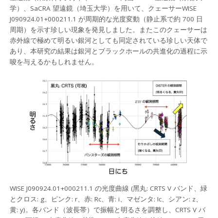
学）、SaCRA 望遠鏡（埼⽟⼤学）を⽤いて、クェーサーWISE
J090924.01+000211.1 が周期的な光度変動（静⽌系で約 700 ⽇
周期）を⽰す珍しい現象を発⾒しました。またこのクェーサーは
⾚外線で極めて明るい銀河としても同定されている珍しい天体で
あり、本研究の結果は銀河とブラックホールの共進化の過程に⽰
唆を与えるかもしれません。
WISE J090924.01+000211.1 の光度曲線 (⿊丸: CRTS V バンド、緑
とクロス: g、ピンク: r、⾚: Rc、⻘: i、マゼンタ: Ic、シアン: z、
⻩: y)。各バンド（波⻑帯）で振幅と明るさを調整し、CRTS V バ