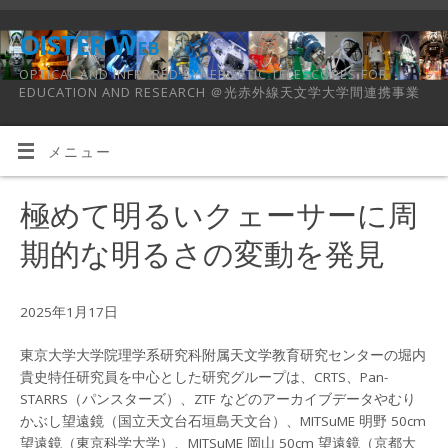
OISTER Web
OPTICAL AND INFRARED SYNERGETIC TELESCOPES FOR
EDUCATION AND RESEARCH ＠光赤外線天文学大学間連携事業
メニュー
極めて明るいクェーサーに周
期的な明るさの変動を発⾒
2025年1月17日
東京⼤学⼤学院理学系研究科附属天⽂学教育研究センターの堀内
貴史特任研究員を中⼼とした研究グループは、CRTS、Pan-
STARRS（パンスターズ）、ZTF などのアーカイブデータやむり
かぶし望遠鏡（国⽴天⽂台⽯垣島天⽂台）、MITSuME 明野 50cm
望遠鏡（東京科学⼤学）、MITSuME 岡⼭ 50cm 望遠鏡（京都⼤