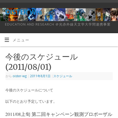
OISTER Web
OPTICAL AND INFRARED SYNERGETIC TELESCOPES FOR
EDUCATION AND RESEARCH ＠光赤外線天文学大学間連携事業
メニュー
今後のスケジュール
(2011/08/01)
から
oister-wg
|
2011年8月1日
|
スケジュール
今後のスケジュールについて
以下のとおり予定しています。
2011/08上旬 第二回キャンペーン観測プロポーザル