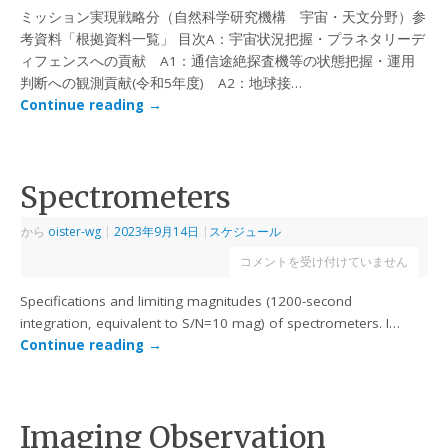
ミッション実現戦略分（自然科学研究機構 宇宙・天文分野）参
考資料「根拠資料一覧」 目次A：宇宙状況把握・プラネタリーデ
ィフェンスへの貢献 A1：通信途絶探査機等の状態把握・運用
判断への観測貢献(令和5年度) A2：地球接…
Continue reading
→
Spectrometers
から
oister-wg
|
2023年9月14日
|
スケジュール
コメントを受け付けていません
Specifications and limiting magnitudes (1200-second
integration, equivalent to S/N=10 mag) of spectrometers. I…
Continue reading
→
Imaging Observation