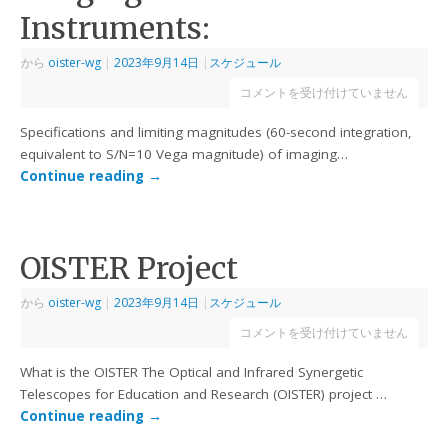
Instruments:
から
oister-wg
|
2023年9月14日
|
スケジュール
コメントを受け付けていません
Specifications and limiting magnitudes (60-second integration,
equivalent to S/N=10 Vega magnitude) of imaging…
Continue reading
→
OISTER Project
から
oister-wg
|
2023年9月14日
|
スケジュール
コメントを受け付けていません
What is the OISTER The Optical and Infrared Synergetic
Telescopes for Education and Research (OISTER) project …
Continue reading
→