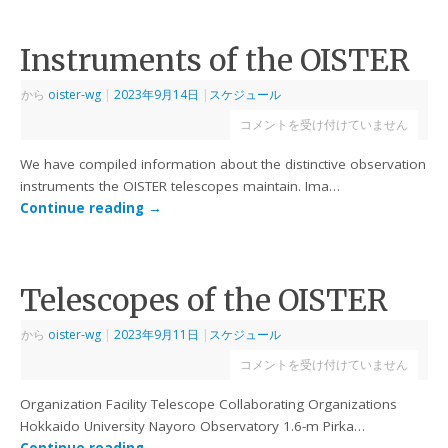
Instruments of the OISTER
から
oister-wg
|
2023年9月14日
|
スケジュール
コメントを受け付けていません
We have compiled information about the distinctive observation
instruments the OISTER telescopes maintain. Ima…
Continue reading
→
Telescopes of the OISTER
から
oister-wg
|
2023年9月11日
|
スケジュール
コメントを受け付けていません
Organization Facility Telescope Collaborating Organizations
Hokkaido University Nayoro Observatory 1.6-m Pirka…