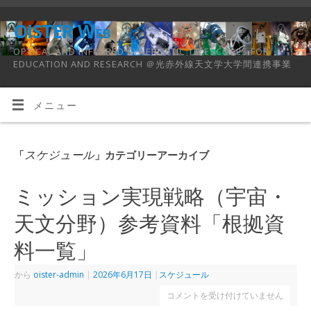
OISTER Web
OPTICAL AND INFRARED SYNERGETIC TELESCOPES FOR
EDUCATION AND RESEARCH ＠光赤外線天文学大学間連携事業
メニュー
スケジュール
「
」カテゴリーアーカイブ
ミッション実現戦略（宇宙・
天文分野）参考資料「根拠資
料一覧」
から
oister-admin
|
2026年6月17日
|
スケジュール
コメントを受け付けていません